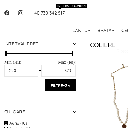
INTREBARI / COMENZI
+40 730 342 517
LANTURI
BRATARI
CE
INTERVAL PRET
COLIERE
7 pro
Min (lei):
Max (lei):
FILTREAZA
CULOARE
Auriu (10)