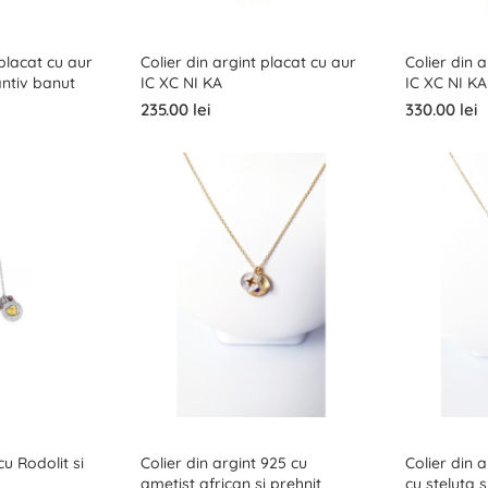
 placat cu aur
Colier din argint placat cu aur
Colier din 
antiv banut
IC XC NI KA
IC XC NI KA
235.00 lei
330.00 lei
cu Rodolit si
Colier din argint 925 cu
Colier din 
ametist african si prehnit
cu steluta s