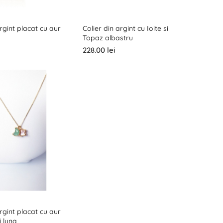
argint placat cu aur
Colier din argint cu Ioite si
Topaz albastru
228.00 lei
argint placat cu aur
i luna