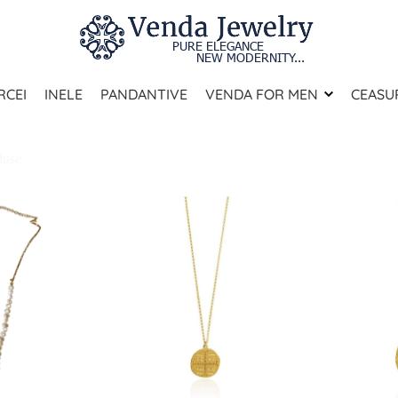
RCEI
INELE
PANDANTIVE
VENDA FOR MEN
CEASUR
BIJUTERII DIN OTEL
duse
BIJUTERII DIN ARGINT