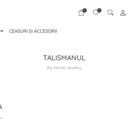
0
0
CEASURI SI ACCESORII
TALISMANUL
By Venda Jewelry
A
.