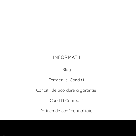
INFORMATII
Blog
Termeni si Conditii
Conditii de acordare a garantiei
Conditii Campanii
Politica de confidentialitate
Politica cookies
Conditii Contracte la Distanta