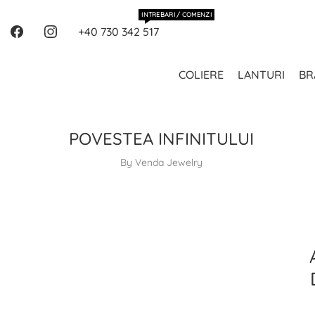
INTREBARI / COMENZI
+40 730 342 517
COLIERE
LANTURI
BR
POVESTEA INFINITULUI
By Venda Jewelry