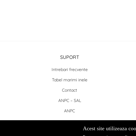
SUPORT
Intrebari frecvente
Tabel marimi inele
Contact
ANPC – SAL
ANPC
Acest site utilizeaza coo