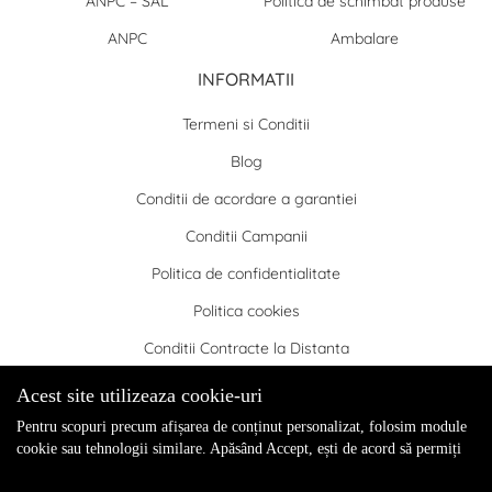
ANPC – SAL
Politica de schimbat produse
ANPC
Ambalare
INFORMATII
Termeni si Conditii
Blog
Conditii de acordare a garantiei
Conditii Campanii
Politica de confidentialitate
Politica cookies
Conditii Contracte la Distanta
Acest site utilizeaza cookie-uri
Pentru scopuri precum afișarea de conținut personalizat, folosim module
COPYRIGHT 2024 VANDAJEWELRY. TOATE DREPTURILE
cookie sau tehnologii similare. Apăsând Accept, ești de acord să permiți
REZERVATE
colectarea de informații prin cookie-uri sau tehnologii similare. Află in