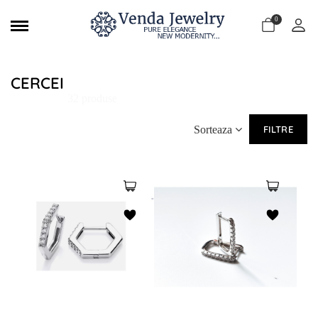
0
CERCEI
32 produse
Sorteaza
FILTRE